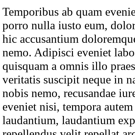
Temporibus ab quam eveniet
porro nulla iusto eum, dol
hic accusantium doloremque
nemo. Adipisci eveniet la
quisquam a omnis illo praes
veritatis suscipit neque in 
nobis nemo, recusandae iure
eveniet nisi, tempora autem
laudantium, laudantium ex
repellendus velit repellat 